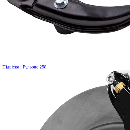
Підвіска і Рульове
258