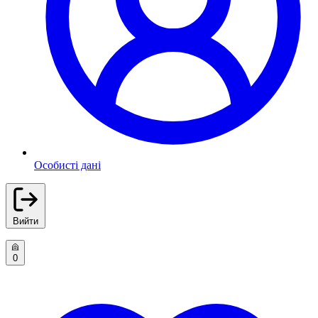
Особисті дані
Вийти
0