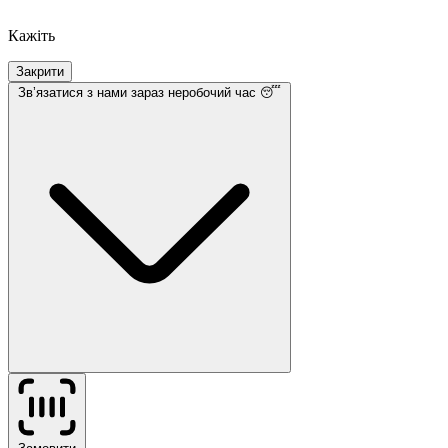
Кажіть
Закрити
Звʼязатися з нами
зараз неробочий час 😴