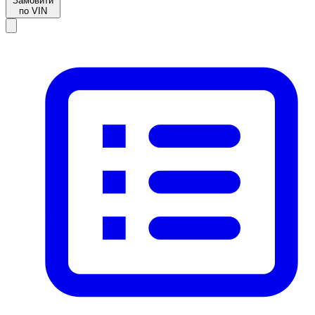
Замовити
по VIN