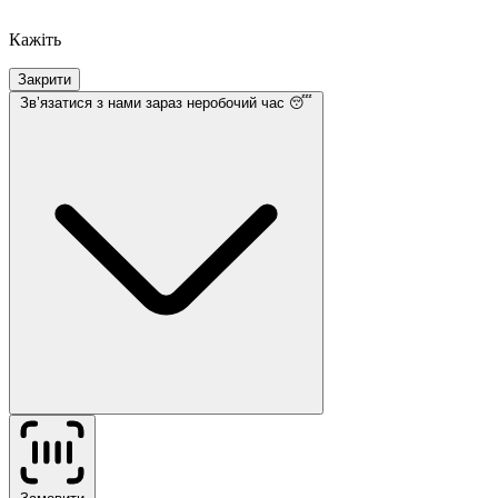
Кажіть
Закрити
Звʼязатися з нами
зараз неробочий час 😴