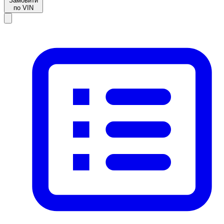
Замовити
по VIN