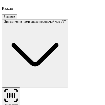
Кажіть
Закрити
Звʼязатися з нами
зараз неробочий час 😴