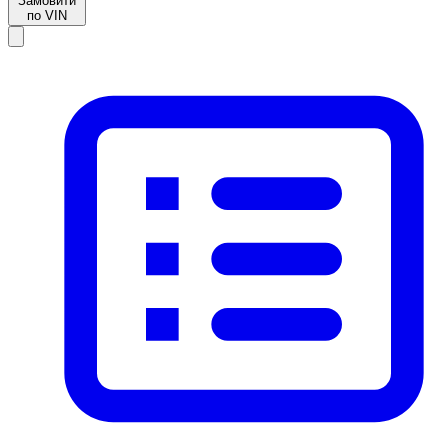
Замовити
по VIN