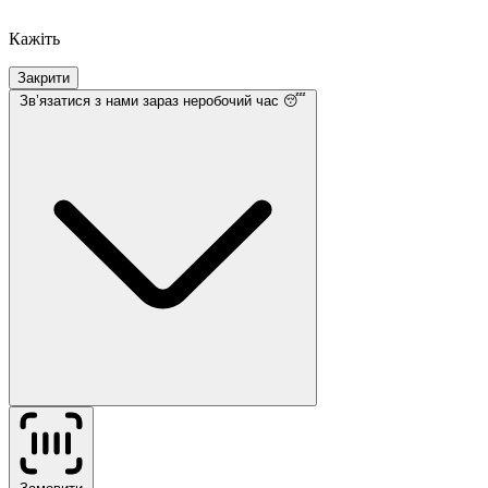
Кажіть
Закрити
Звʼязатися з нами
зараз неробочий час 😴