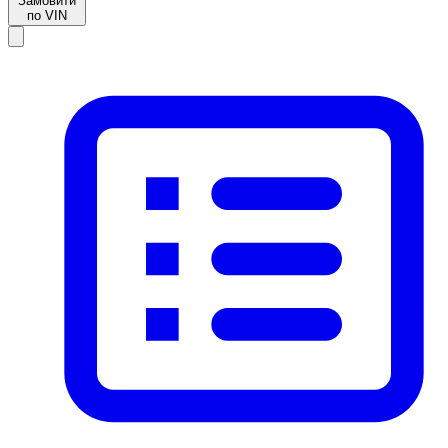
Замовити
по VIN