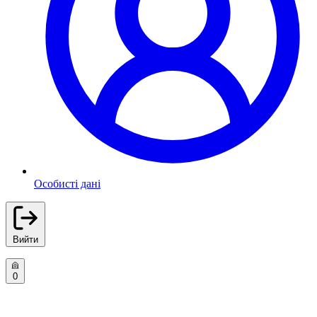
Особисті дані
Вийти
0