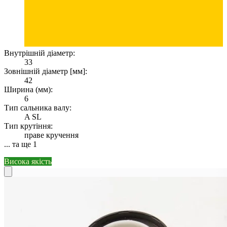
Внутрішній діаметр:
33
Зовнішній діаметр [мм]:
42
Ширина (мм):
6
Тип сальника валу:
A SL
Тип крутіння:
праве кручення
... та ще 1
Висока якість