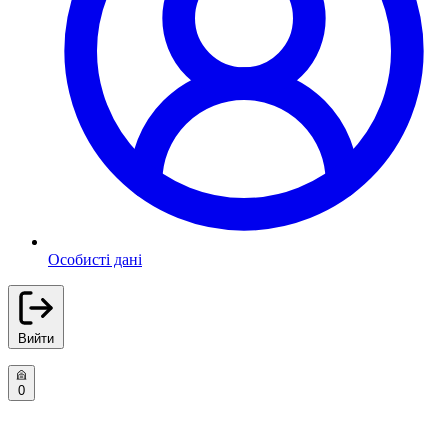
Особисті дані
Вийти
0