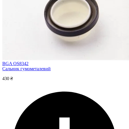
BGA OS8342
Сальник гумометалевий
430 ₴