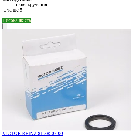
праве кручення
... та ще 5
Висока якість
VICTOR REINZ 81-38507-00