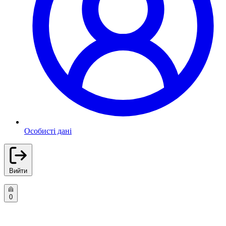
Особисті дані
Вийти
0