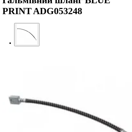
Гальмівний шланг BLUE
PRINT ADG053248