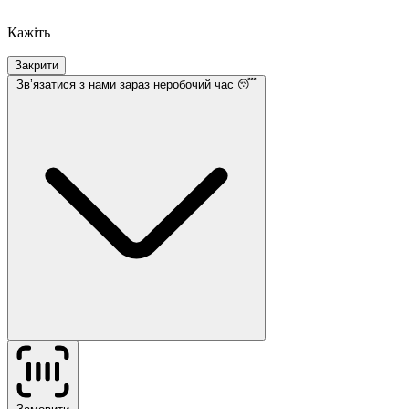
Кажіть
Закрити
Звʼязатися з нами
зараз неробочий час 😴