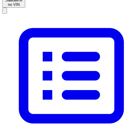
Замовити
по VIN