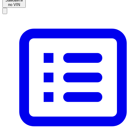
Замовити
по VIN