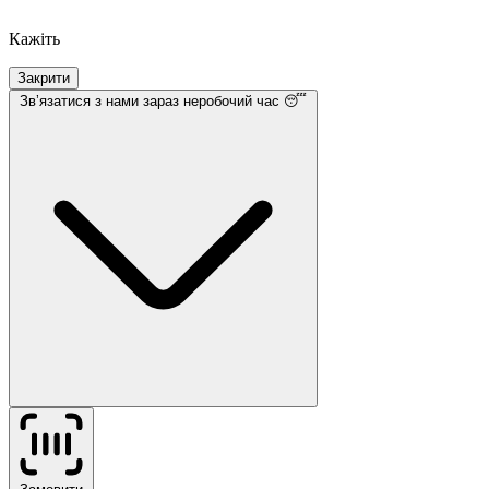
Кажіть
Закрити
Звʼязатися з нами
зараз неробочий час 😴