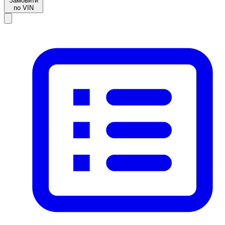
Замовити
по VIN