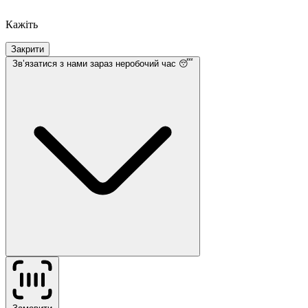
Кажіть
Закрити
Звʼязатися з нами
зараз неробочий час 😴