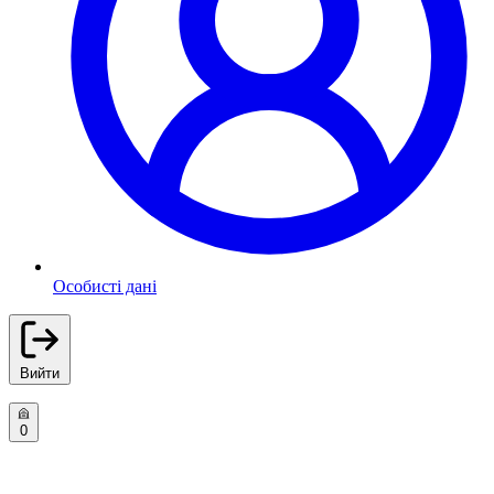
Особисті дані
Вийти
0