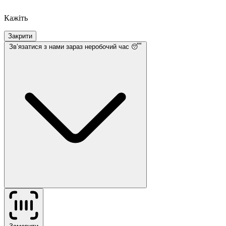
Кажіть
Закрити
Звʼязатися з нами
зараз неробочий час 😴