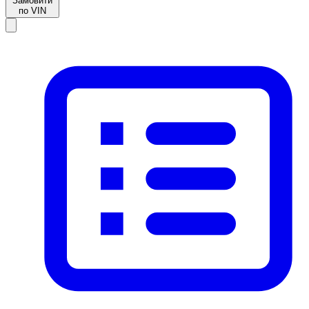
Замовити
по VIN