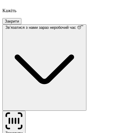
Кажіть
Закрити
Звʼязатися з нами
зараз неробочий час 😴