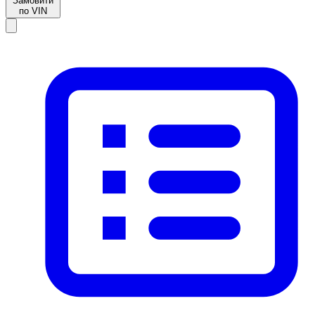
Замовити
по VIN