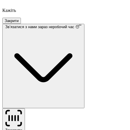
Кажіть
Закрити
Звʼязатися з нами
зараз неробочий час 😴