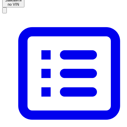
Замовити
по VIN