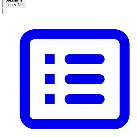
Замовити
по VIN