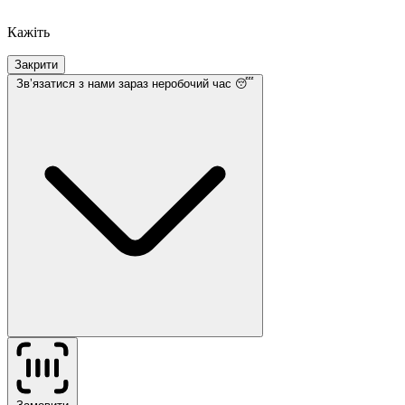
Кажіть
Закрити
Звʼязатися з нами
зараз неробочий час 😴