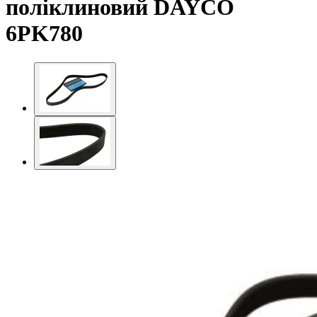
поліклиновий DAYCO
6PK780