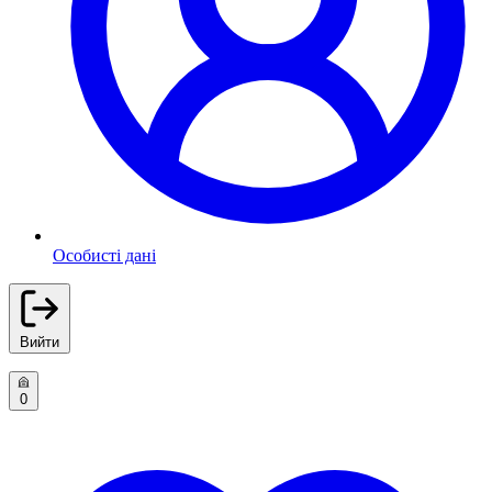
Особисті дані
Вийти
0