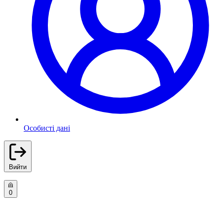
Особисті дані
Вийти
0