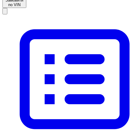
Замовити
по VIN