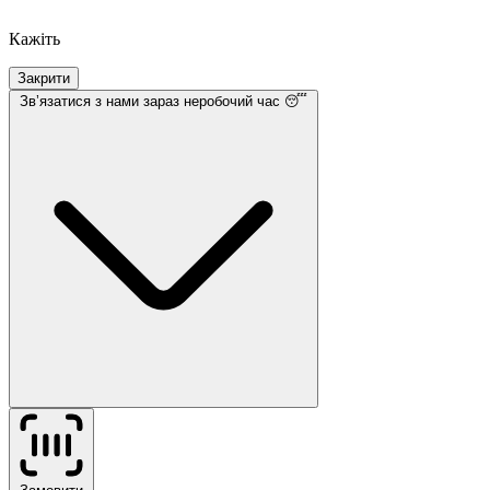
Кажіть
Закрити
Звʼязатися з нами
зараз неробочий час 😴