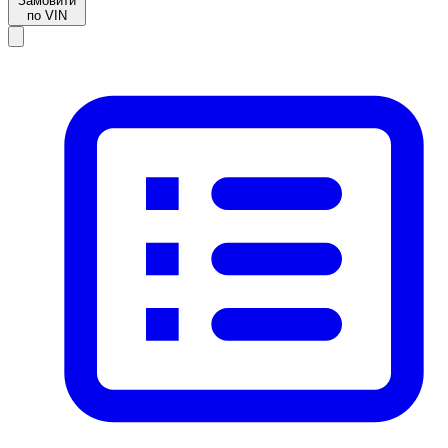
Замовити
по VIN