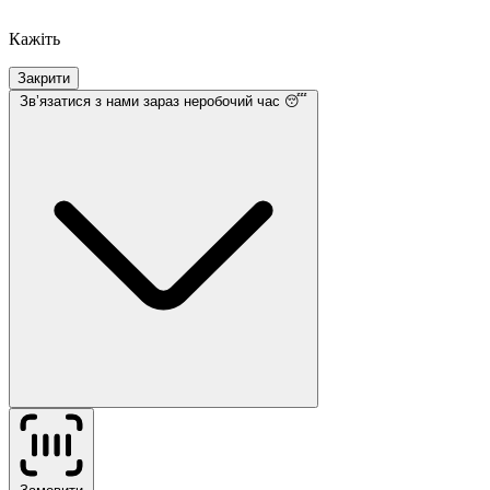
Кажіть
Закрити
Звʼязатися з нами
зараз неробочий час 😴