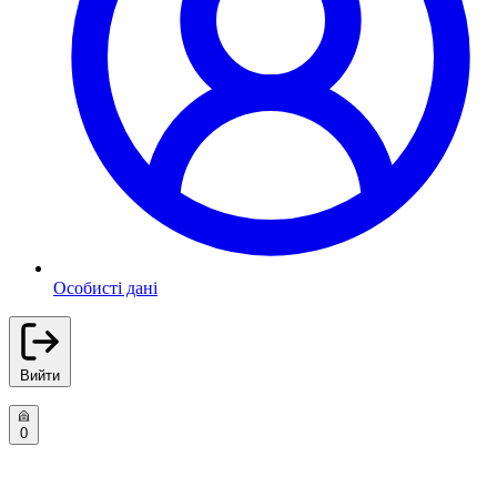
Особисті дані
Вийти
0