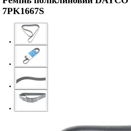
Ремінь поліклиновий DAYCO
7PK1667S