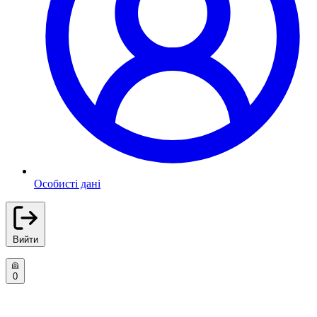
Особисті дані
Вийти
0