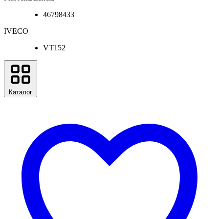
46798433
IVECO
VT152
Каталог