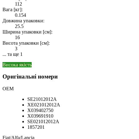
112
Вага [кг]:
0.154
Довжина упаковки:
25.5
Ширина упаковки [см]:
16
Висота упаковки [см]:
3
... та ще 1
Висока якість
Оригінальні номери
OEM
SE21012012A
XE021012012A
X039402750
X039691910
SE021012012A
1857201
Fiat/Alfa/Lancia