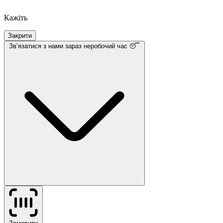
Кажіть
Закрити
Звʼязатися з нами
зараз неробочий час 😴