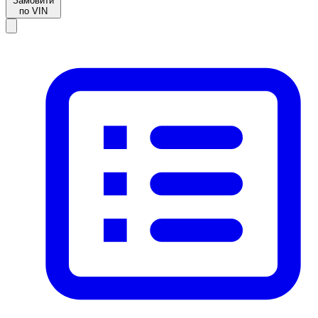
Замовити
по VIN