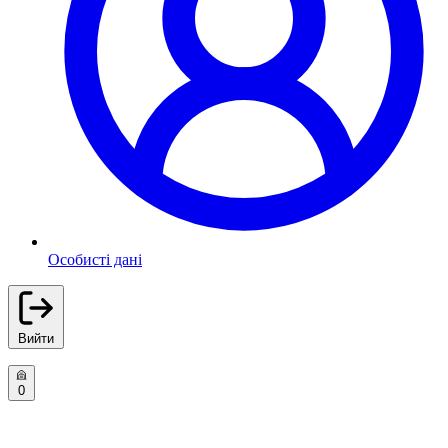
Особисті дані
Вийти
0