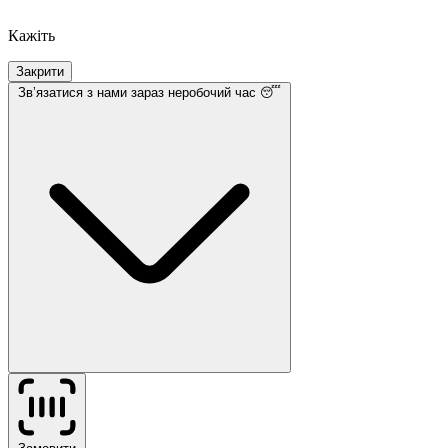
Кажіть
Закрити
Звʼязатися з нами
зараз неробочий час 😴