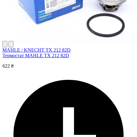
MAHLE / KNECHT TX 212 82D
Термостат MAHLE TX 212 82D
622 ₴