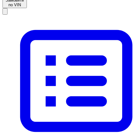
Замовити
по VIN