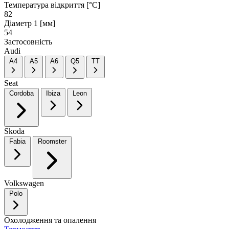
Температура відкриття [°C]
82
Діаметр 1 [мм]
54
Застосовність
Audi
A4
A5
A6
Q5
TT
Seat
Cordoba
Ibiza
Leon
Skoda
Fabia
Roomster
Volkswagen
Polo
Охолодження та опалення