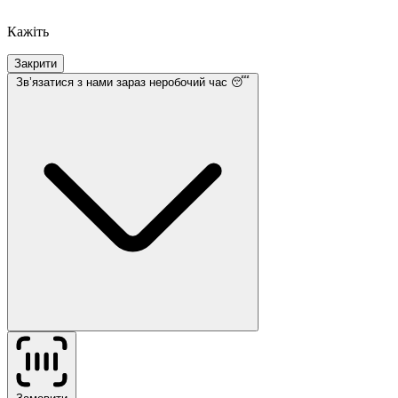
Кажіть
Закрити
Звʼязатися з нами
зараз неробочий час 😴