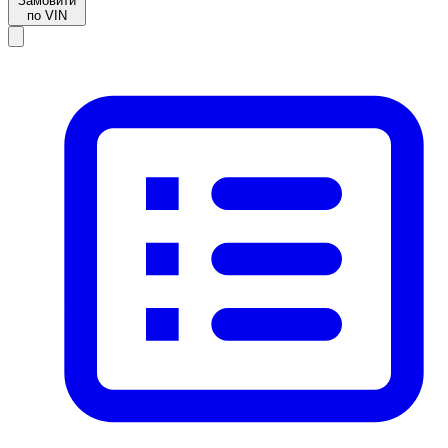
Замовити
по VIN