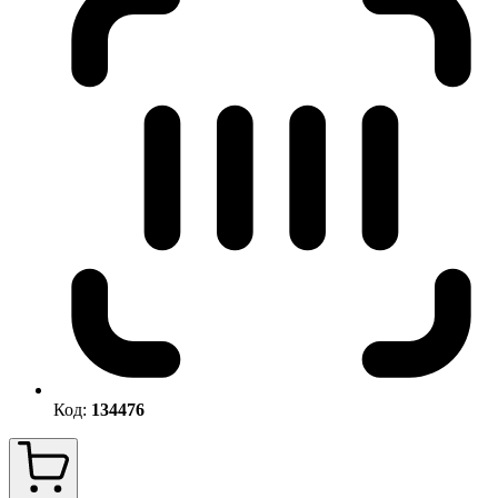
Код:
134476