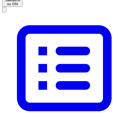
Замовити
по VIN