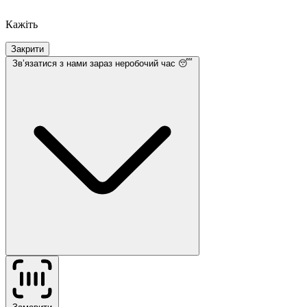
Кажіть
Закрити
Звʼязатися з нами
зараз неробочий час 😴