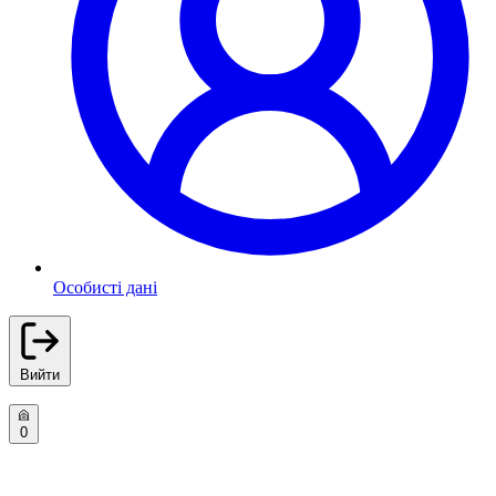
Особисті дані
Вийти
0