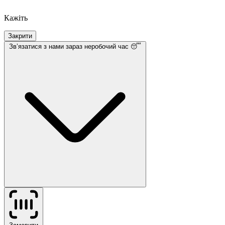
Кажіть
Закрити
Звʼязатися з нами
зараз неробочий час 😴