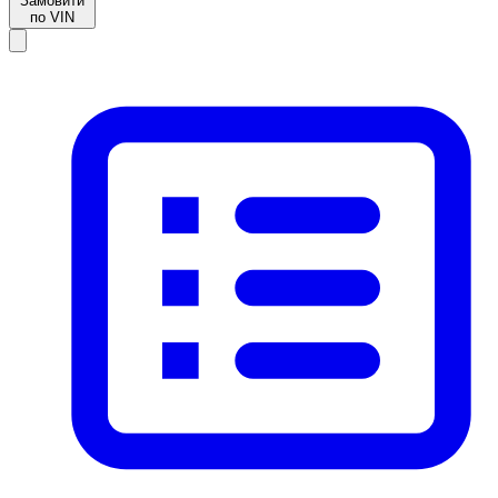
Замовити
по VIN