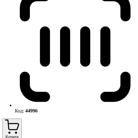
Код:
44996
Купити