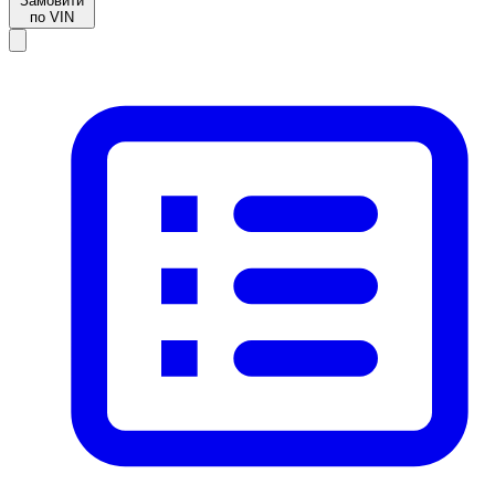
Замовити
по VIN