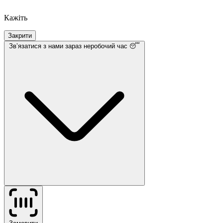
Кажіть
Закрити
Звʼязатися з нами
зараз неробочий час 😴