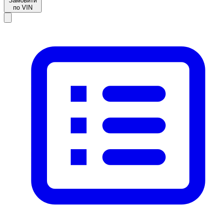
Замовити
по VIN