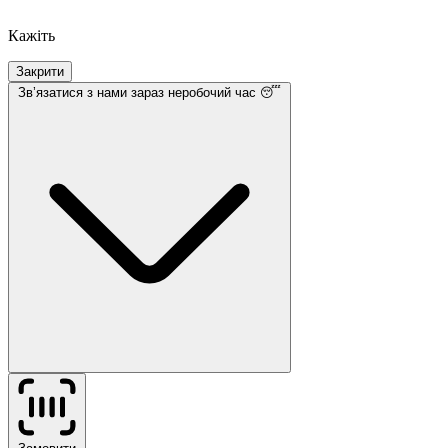
Кажіть
Закрити
Звʼязатися з нами
зараз неробочий час 😴