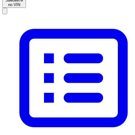
Замовити
по VIN