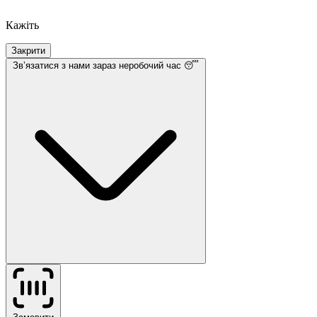
Кажіть
Закрити
Звʼязатися з нами
зараз неробочий час 😴