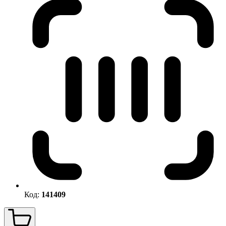
Код:
141409