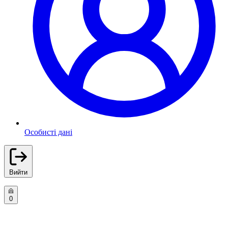
Особисті дані
Вийти
0