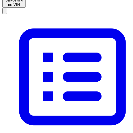
Замовити
по VIN