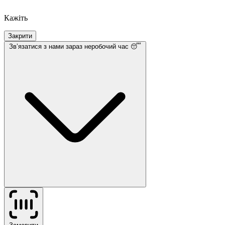
Кажіть
Закрити
Звʼязатися з нами
зараз неробочий час 😴