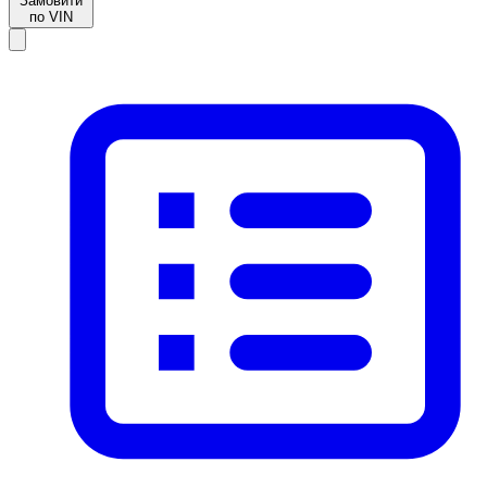
Замовити
по VIN