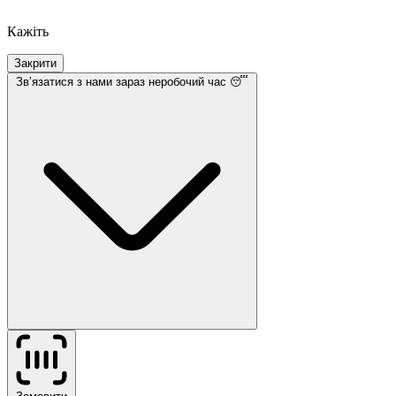
Кажіть
Закрити
Звʼязатися з нами
зараз неробочий час 😴