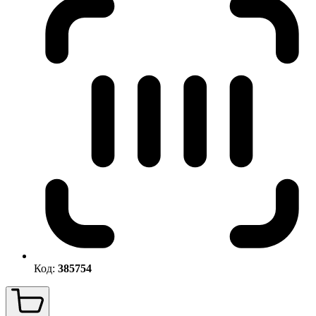
Код:
385754