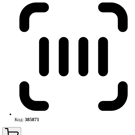
Код:
385871