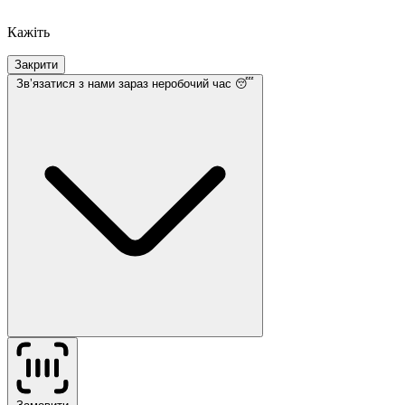
Кажіть
Закрити
Звʼязатися з нами
зараз неробочий час 😴