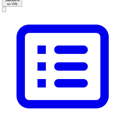
Замовити
по VIN