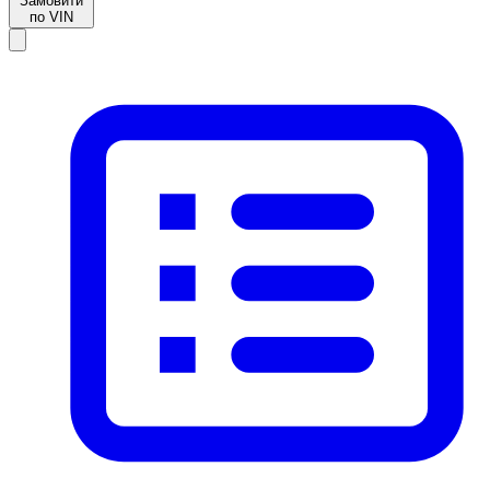
Замовити
по VIN