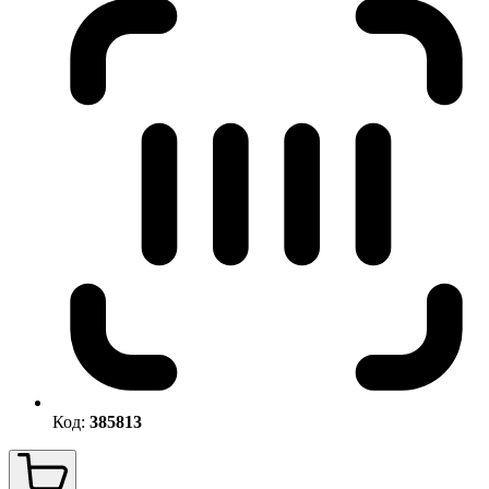
Код:
385813