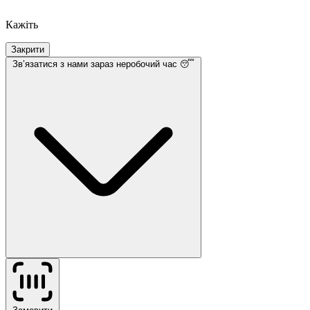
Кажіть
Закрити
Звʼязатися з нами
зараз неробочий час 😴