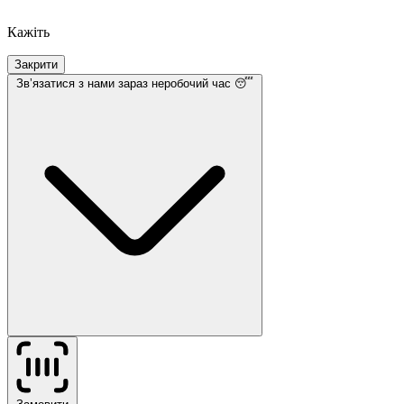
Кажіть
Закрити
Звʼязатися з нами
зараз неробочий час 😴