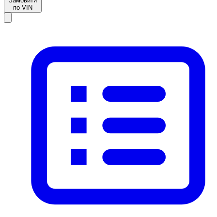
Замовити
по VIN