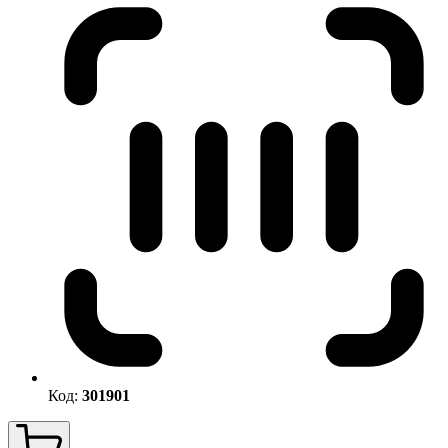
Код:
301901