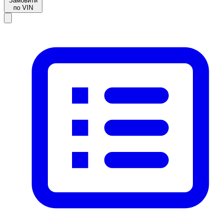
Замовити
по VIN