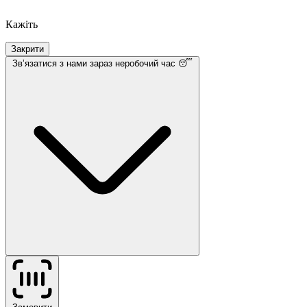
Кажіть
Закрити
Звʼязатися з нами
зараз неробочий час 😴