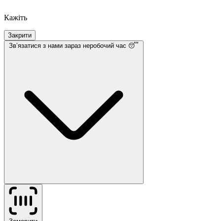
Кажіть
Закрити
Звʼязатися з нами
зараз неробочий час 😴