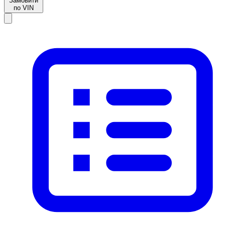
Замовити
по VIN