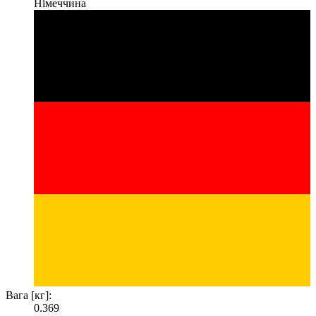
Німеччина
Вага [кг]:
0.369