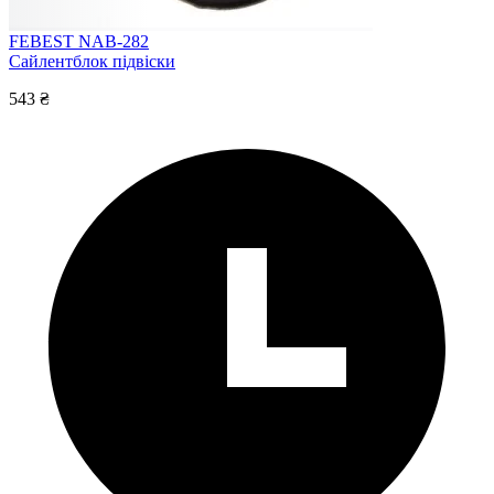
FEBEST NAB-282
Сайлентблок підвіски
543 ₴