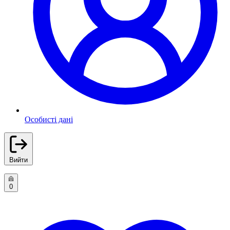
Особисті дані
Вийти
0