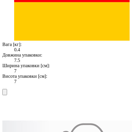
Вага [кг]:
0.4
Довжина упаковки:
7.5
Ширина упаковки [см]:
7
Висота упаковки [см]:
7