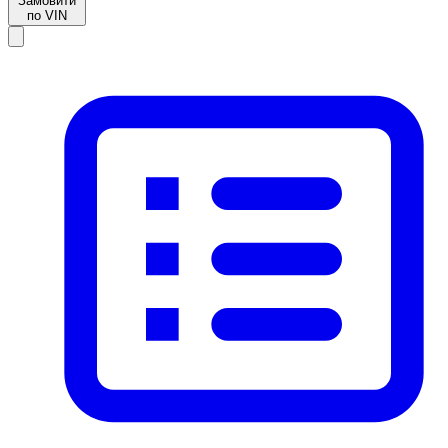
Замовити
по VIN