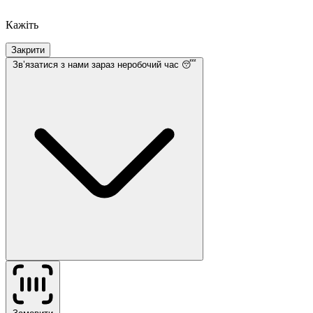
Кажіть
Закрити
Звʼязатися з нами
зараз неробочий час 😴