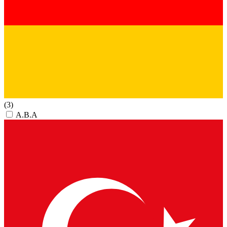
(3)
A.B.A