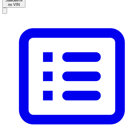
Замовити
по VIN