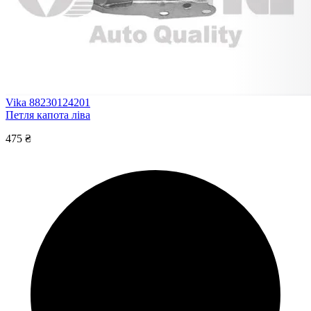
Vika 88230124201
Петля капота ліва
475 ₴