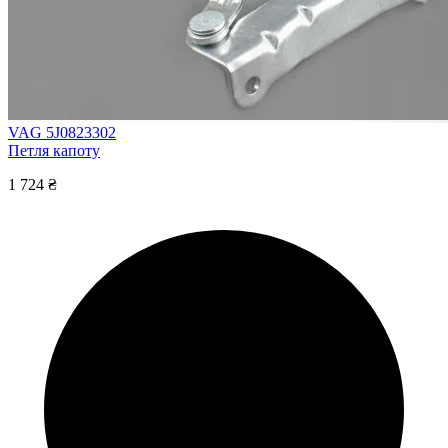
VAG 5J0823302
Петля капоту
1 724 ₴