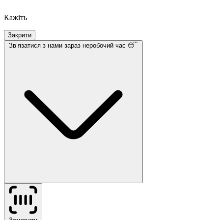
Кажіть
Закрити
Звʼязатися з нами
зараз неробочий час 😴