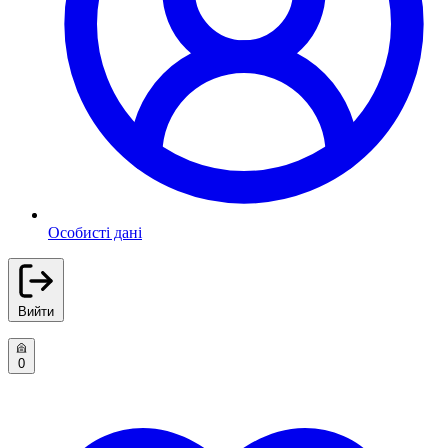
Особисті дані
Вийти
0