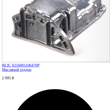
BLIC 0216001106470P
Масляний піддон
2 995 ₴