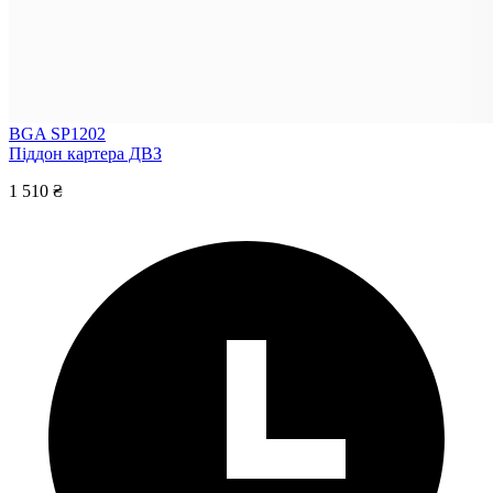
BGA SP1202
Піддон картера ДВЗ
1 510 ₴