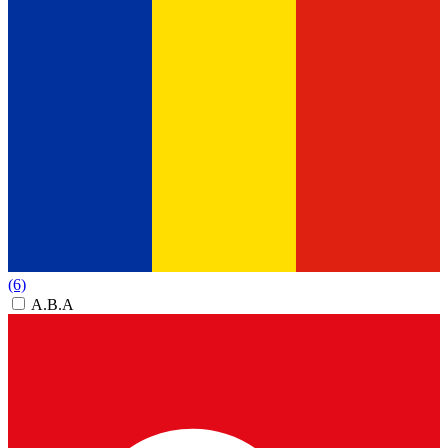
(6)
A.B.A