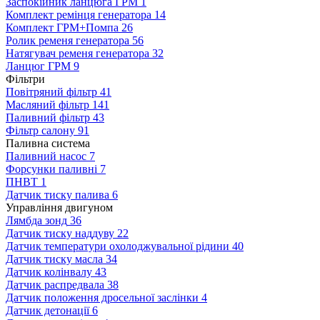
Заспокійник ланцюга ГРМ
1
Комплект ремінця генератора
14
Комплект ГРМ+Помпа
26
Ролик ременя генератора
56
Натягувач ременя генератора
32
Ланцюг ГРМ
9
Фільтри
Повітряний фільтр
41
Масляний фільтр
141
Паливний фільтр
43
Фільтр салону
91
Паливна система
Паливний насос
7
Форсунки паливні
7
ПНВТ
1
Датчик тиску палива
6
Управління двигуном
Лямбда зонд
36
Датчик тиску наддуву
22
Датчик температури охолоджувальної рідини
40
Датчик тиску масла
34
Датчик колінвалу
43
Датчик распредвала
38
Датчик положення дросельної заслінки
4
Датчик детонації
6