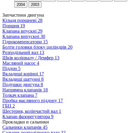
2004
2003
Запчастини двигуна
Кільця поршневі
28
Поршня
19
Клапана впускні
29
Клапана випускні
30
Гідрокомпенсатори
15
Болти головки блоку циліндрів
20
Розподільний вал
13
Шків колінвалу / Демфер
13
Масляний насос
4
Піддон
5
Вкладиші корінні
17
Вкладиші шатунні
8
Подушки двигуна
8
Напрямна клапанів
18
Толкач клапана
7
Пробка масляного піддону
17
ГБЦ
2
Шестерня, колінчастий вал
1
Клапан фазорегулятора
9
Прокладки и сальники
Сальники клапанів
45
Сальник розподільчого вала
32