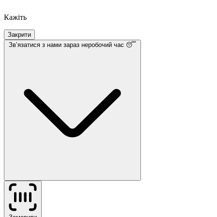
Кажіть
Закрити
Звʼязатися з нами
зараз неробочий час 😴