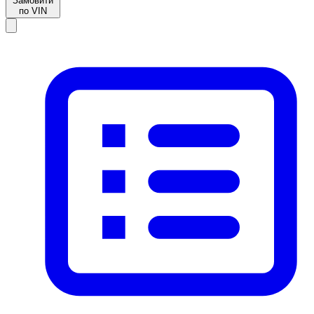
Замовити
по VIN