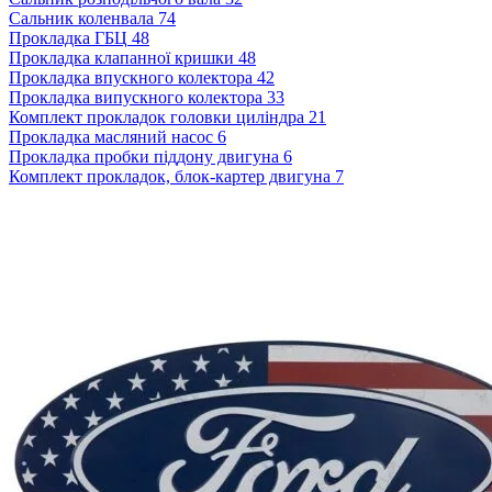
Сальник коленвала
74
Прокладка ГБЦ
48
Прокладка клапанної кришки
48
Прокладка впускного колектора
42
Прокладка випускного колектора
33
Комплект прокладок головки циліндра
21
Прокладка масляний насос
6
Прокладка пробки піддону двигуна
6
Комплект прокладок, блок-картер двигуна
7