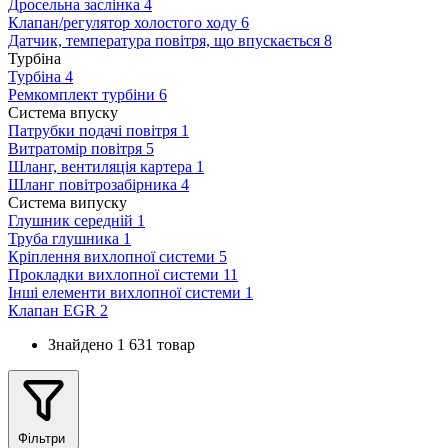
Дросельна заслінка
4
Клапан/регулятор холостого ходу
6
Датчик, температура повітря, що впускається
8
Турбіна
Турбіна
4
Ремкомплект турбіни
6
Система впуску
Патрубки подачі повітря
1
Витратомір повітря
5
Шланг, вентиляція картера
1
Шланг повітрозабірника
4
Система випуску
Глушник середній
1
Труба глушника
1
Кріплення вихлопної системи
5
Прокладки вихлопної системи
11
Інші елементи вихлопної системи
1
Клапан EGR
2
Знайдено 1 631 товар
Фільтри