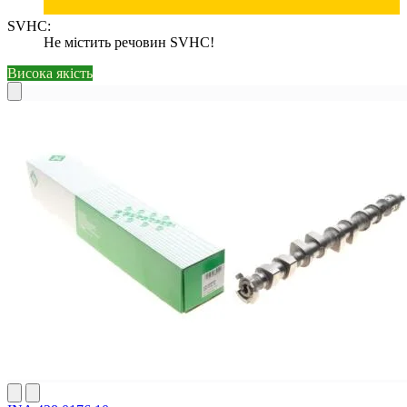
SVHC:
Не містить речовин SVHC!
Висока якість