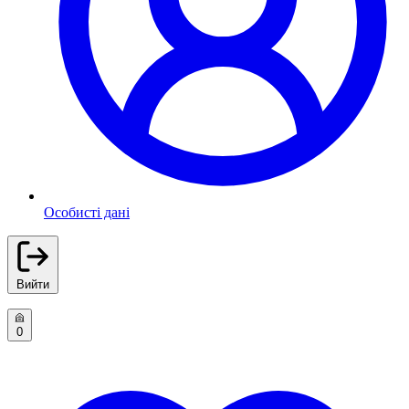
Особисті дані
Вийти
0