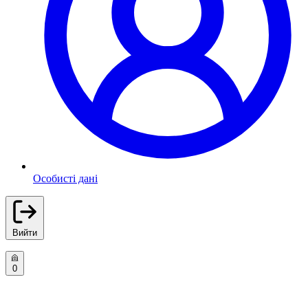
Особисті дані
Вийти
0