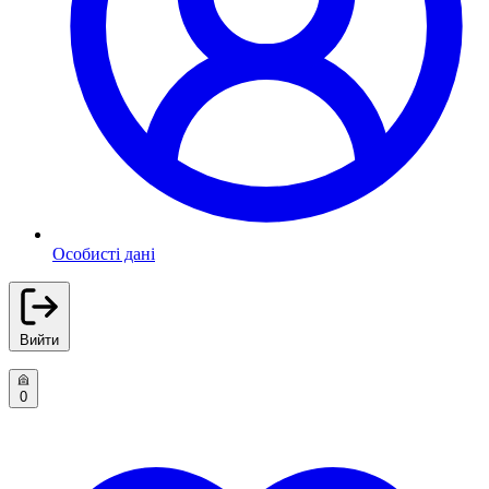
Особисті дані
Вийти
0