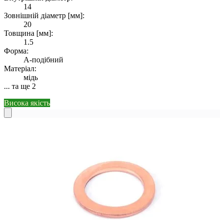
14
Зовнішній діаметр [мм]:
20
Товщина [мм]:
1.5
Форма:
А-подібний
Матеріал:
мідь
... та ще 2
Висока якість