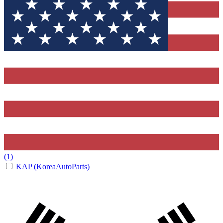
(1)
KAP (KoreaAutoParts)