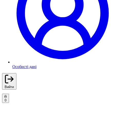
Особисті дані
Вийти
0