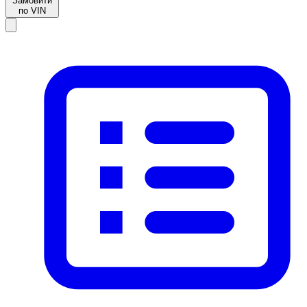
Замовити
по VIN