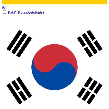
(6)
KAP (KoreaAutoParts)